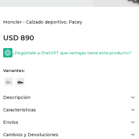
GOLDE
Trajes 
NEW ARRIVALS
Moncler - Calzado deportivo, Pacey
Shorts
CANAD
USD
890
HERN
¿Pegúntale a ChatGPT que ventajas tiene este producto?
VALMO
Variantes:
DIESEL
Descripción
AMI PA
Características
MILLER
Envíos
Cambios y Devoluciones