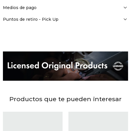
DR. VR
Medios de pago
RAG &
Puntos de retiro - Pick Up
MAISO
THEOR
BOTTE
BAO B
Productos que te pueden interesar