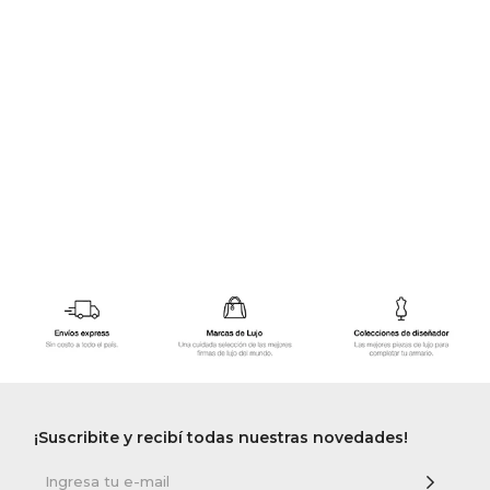
GOLDE
Trajes 
NEW ARRIVALS
Shorts
CANAD
HERN
VALMO
DIESEL
AMI PA
MILLER
¡Suscribite y recibí todas nuestras novedades!