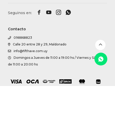
DR. VR




RAG &
Contacto
MAISO
098868823
Calle 20 entre 28 y 29, Maldonado
THEOR
info@fifthave.com.uy
Domingos a Jueves de 11:00 a 19:00 hs / Viernes y Sábados
BOTTE
de 11:00 a 20:00 hs
BAO B