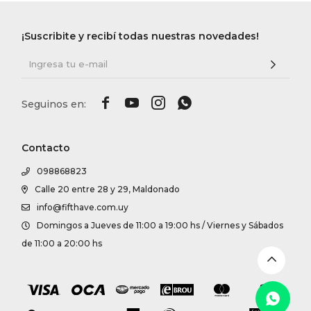
DR. VR
¡Suscribite y recibí todas nuestras novedades!
RAG &
MAISO




THEOR
Contacto
BOTTE
098868823
Calle 20 entre 28 y 29, Maldonado
info@fifthave.com.uy
BAO B
Domingos a Jueves de 11:00 a 19:00 hs / Viernes y Sábados
de 11:00 a 20:00 hs