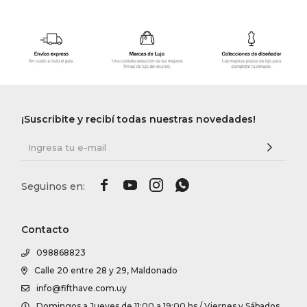
¡Suscribite y recibí todas nuestras novedades!




Contacto
098868823
Calle 20 entre 28 y 29, Maldonado
info@fifthave.com.uy
Domingos a Jueves de 11:00 a 19:00 hs / Viernes y Sábados