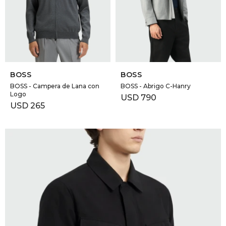
GOLDE
Trajes 
NEW ARRIVALS
Shorts
CANAD
SELECCIONAR TALLE
SELECCIONAR TALLE
HERN
BOSS
BOSS
BOSS - Campera de Lana con
BOSS - Abrigo C-Hanry
Logo
USD
790
VALMO
USD
265
DIESEL
AMI PA
MILLER