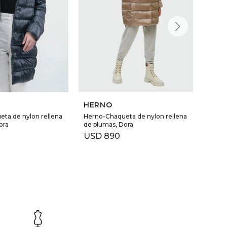
HERNO
HER
ta de nylon rellena
Herno-Chaqueta de nylon rellena
Herno
ora
de plumas, Dora
de pl
USD
890
USD