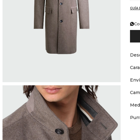
GUÍA 
Co
Desc
Cara
Env
Cam
Med
Punt