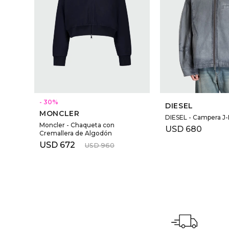
30
DIESEL
MONCLER
DIESEL - Campera J-
Moncler - Chaqueta con
USD
680
Cremallera de Algodón
USD
672
USD
960