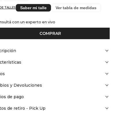
Saber mi talle
Ver tabla de medidas
DE TALLES
nsultá con un experto en vivo
COMPRAR
ripción
cterísticas
íos
bios y Devoluciones
ios de pago
os de retiro - Pick Up