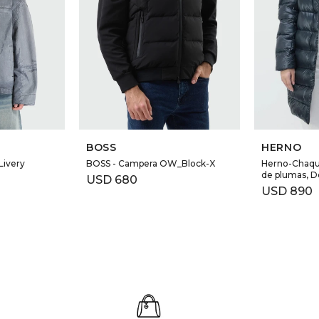
BOSS
HERNO
Livery
BOSS - Campera OW_Block-X
Herno-Chaque
de plumas, D
USD
680
USD
890