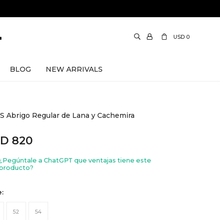
USD
0
BLOG
NEW ARRIVALS
 Abrigo Regular de Lana y Cachemira
SD
820
¿Pegúntale a ChatGPT que ventajas tiene este
producto?
e:
52
54