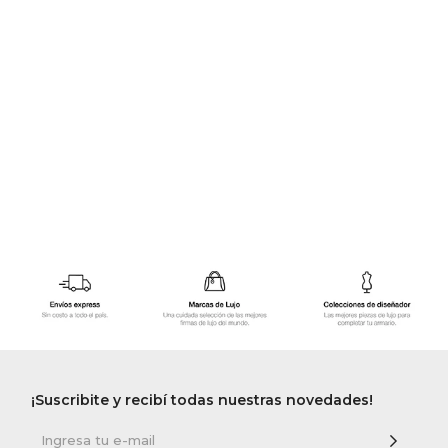
GOLDE
Trajes 
NEW ARRIVALS
Shorts
CANAD
HERN
VALMO
DIESEL
AMI PA
MILLER
¡Suscribite y recibí todas nuestras novedades!