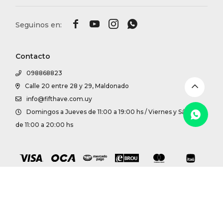
DR. VR




RAG &
Contacto
MAISO
098868823
Calle 20 entre 28 y 29, Maldonado
THEOR
info@fifthave.com.uy
Domingos a Jueves de 11:00 a 19:00 hs / Viernes y Sábados
BOTTE
de 11:00 a 20:00 hs
BAO B