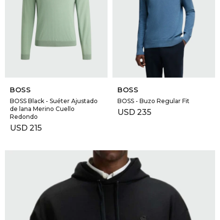
GOLDE
Trajes 
NEW ARRIVALS
Shorts
CANAD
HERN
SELECCIONAR TALLE
SELECCIONAR TALLE
BOSS
BOSS
VALMO
BOSS Black - Suéter Ajustado
BOSS - Buzo Regular Fit
de lana Merino Cuello
USD
235
Redondo
USD
215
DIESEL
AMI PA
MILLER