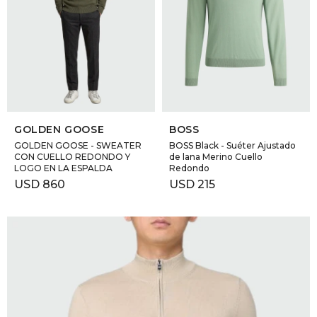
GOLDE
Trajes 
NEW ARRIVALS
Shorts
CANAD
HERN
SELECCIONAR TALLE
SELECCIONAR TALLE
GOLDEN GOOSE
BOSS
VALMO
GOLDEN GOOSE - SWEATER
BOSS Black - Suéter Ajustado
CON CUELLO REDONDO Y
de lana Merino Cuello
LOGO EN LA ESPALDA
Redondo
USD
860
USD
215
DIESEL
AMI PA
MILLER