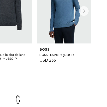
BOSS
BOS
uello alto de lana
BOSS - Buzo Regular Fit
BOSS 
fit, MUSSO-P
Lana 
USD
235
USD