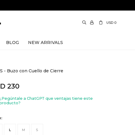
USD
0
BLOG
NEW ARRIVALS
 - Buzo con Cuello de Cierre
SD
230
¿Pegúntale a ChatGPT que ventajas tiene este
producto?
e:
L
M
S