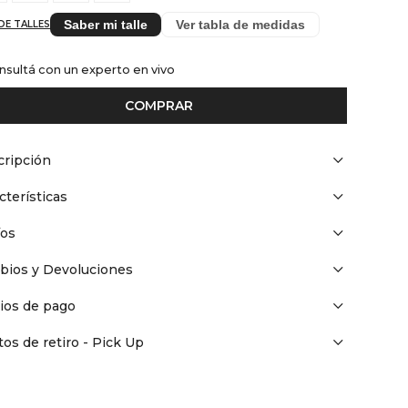
Saber mi talle
Ver tabla de medidas
DE TALLES
nsultá con un experto en vivo
COMPRAR
ripción
cterísticas
íos
bios y Devoluciones
ios de pago
os de retiro - Pick Up