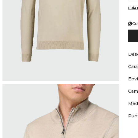
GUÍA 
Co
Desc
Cara
Env
Cam
Med
Punt