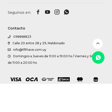
DR. VR




RAG &
Contacto
MAISO
098868823
Calle 20 entre 28 y 29, Maldonado
THEOR
info@fifthave.com.uy
Domingos a Jueves de 11:00 a 19:00 hs / Viernes y Sábados
BOTTE
de 11:00 a 20:00 hs
BAO B