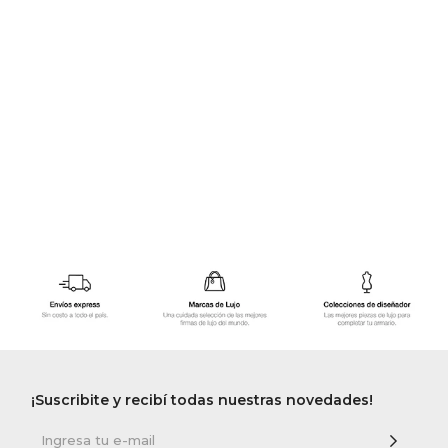
GOLDE
Trajes 
NEW ARRIVALS
Shorts
CANAD
HERN
VALMO
DIESEL
AMI PA
MILLER
¡Suscribite y recibí todas nuestras novedades!