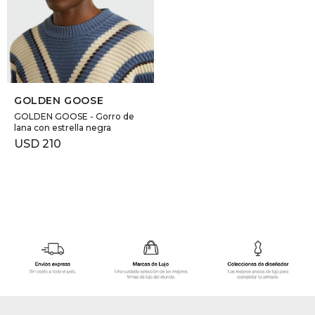
GOLDE
Trajes 
NEW ARRIVALS
Shorts
CANAD
SELECCIONAR TALLE
HERN
GOLDEN GOOSE
GOLDEN GOOSE - Gorro de
lana con estrella negra
VALMO
USD
210
DIESEL
AMI PA
MILLER