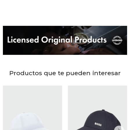
DR. VR
RAG &
MAISO
THEOR
BOTTE
Productos que te pueden interesar
BAO B