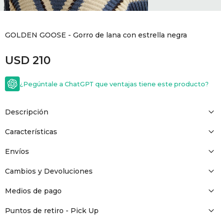
GOLDE
Trajes 
NEW ARRIVALS
GOLDEN GOOSE - Gorro de lana con estrella negra
Shorts
CANAD
USD
210
HERN
¿Pegúntale a ChatGPT que ventajas tiene este producto?
VALMO
Descripción
DIESEL
Características
Envíos
AMI PA
Cambios y Devoluciones
MILLER
Medios de pago
Puntos de retiro - Pick Up