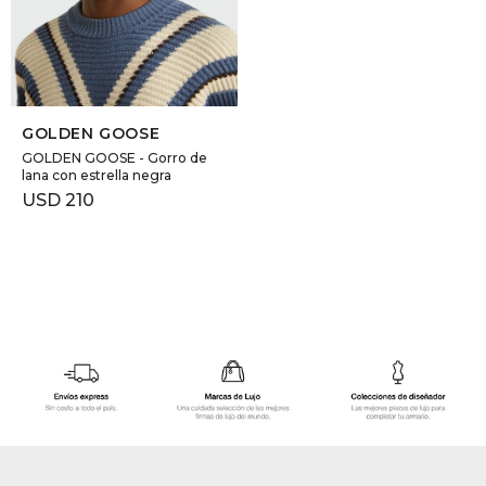
GOLDE
Trajes 
NEW ARRIVALS
Shorts
CANAD
SELECCIONAR TALLE
GOLDEN GOOSE
HERN
GOLDEN GOOSE - Gorro de
lana con estrella negra
USD
210
VALMO
DIESEL
AMI PA
MILLER