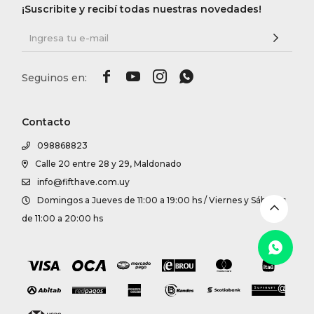
DR. VR
¡Suscribite y recibí todas nuestras novedades!
RAG &




MAISO
Contacto
THEOR
098868823
Calle 20 entre 28 y 29, Maldonado
BOTTE
info@fifthave.com.uy
Domingos a Jueves de 11:00 a 19:00 hs / Viernes y Sábados
BAO B
de 11:00 a 20:00 hs