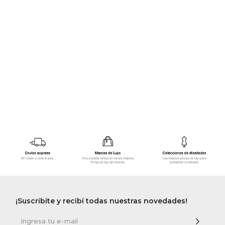
GOLDE
Trajes 
NEW ARRIVALS
Shorts
CANAD
HERN
VALMO
DIESEL
AMI PA
MILLER
¡Suscribite y recibí todas nuestras novedades!