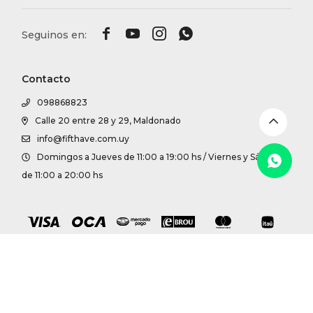
DR. VR




RAG &
Contacto
MAISO
098868823
Calle 20 entre 28 y 29, Maldonado
THEOR
info@fifthave.com.uy
Domingos a Jueves de 11:00 a 19:00 hs / Viernes y Sábados
BOTTE
de 11:00 a 20:00 hs
BAO B