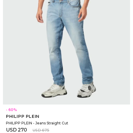
DR. VR
RAG &
MAISO
THEOR
BOTTE
BAO B
SELECCIONAR TALLE
60
PHILIPP PLEIN
PHILIPP PLEIN - Jeans Straight Cut
USD
270
USD
675