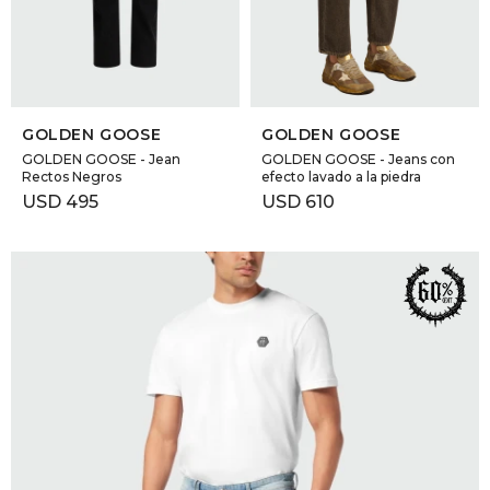
GOLDE
Trajes 
NEW ARRIVALS
Shorts
CANAD
SELECCIONAR TALLE
SELECCIONAR TALLE
GOLDEN GOOSE
GOLDEN GOOSE
HERN
GOLDEN GOOSE - Jean
GOLDEN GOOSE - Jeans con
Rectos Negros
efecto lavado a la piedra
USD
495
USD
610
VALMO
DIESEL
AMI PA
MILLER