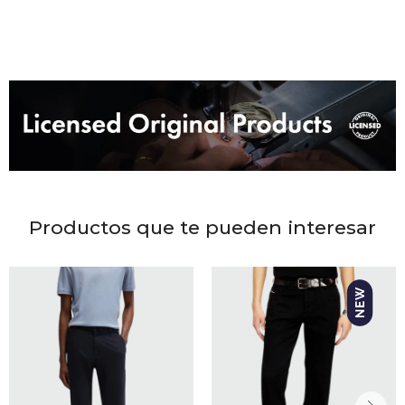
DR. VR
RAG &
MAISO
THEOR
BOTTE
Productos que te pueden interesar
BAO B