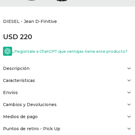
GOLDE
Trajes 
NEW ARRIVALS
DIESEL - Jean D-Finitive
Shorts
CANAD
USD
220
HERN
¿Pegúntale a ChatGPT que ventajas tiene este producto?
VALMO
Descripción
DIESEL
Características
Envíos
AMI PA
Cambios y Devoluciones
MILLER
Medios de pago
Puntos de retiro - Pick Up