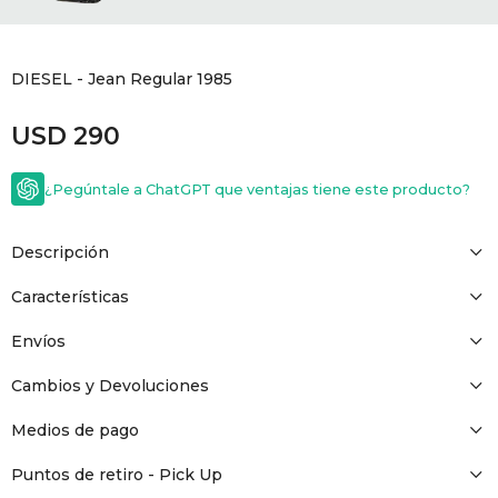
GOLDE
Trajes 
NEW ARRIVALS
DIESEL - Jean Regular 1985
Shorts
CANAD
USD
290
HERN
¿Pegúntale a ChatGPT que ventajas tiene este producto?
VALMO
Descripción
DIESEL
Características
Envíos
AMI PA
Cambios y Devoluciones
MILLER
Medios de pago
Puntos de retiro - Pick Up