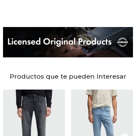
DR. VR
RAG &
MAISO
THEOR
BOTTE
Productos que te pueden interesar
BAO B