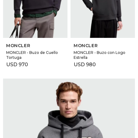
GOLDE
Trajes 
NEW ARRIVALS
Shorts
CANAD
SELECCIONAR TALLE
SELECCIONAR TALLE
HERN
MONCLER
MONCLER
MONCLER - Buzo de Cuello
MONCLER - Buzo con Logo
Tortuga
Estrella
VALMO
USD
970
USD
980
DIESEL
AMI PA
MILLER