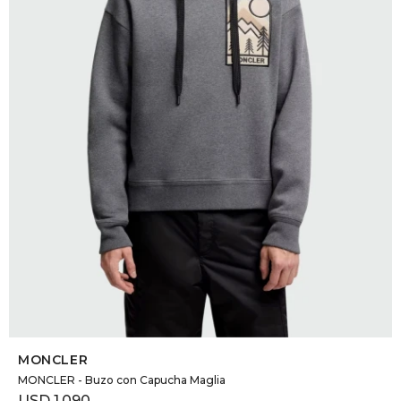
DR. VR
RAG &
MAISO
THEOR
BOTTE
BAO B
SELECCIONAR TALLE
MONCLER
MONCLER - Buzo con Capucha Maglia
USD
1.090