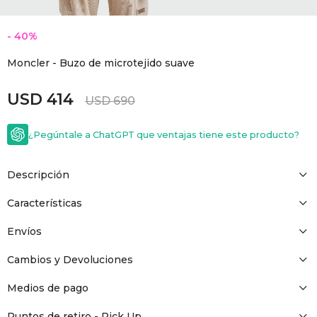
GOLDE
Trajes 
NEW ARRIVALS
40
Shorts
CANAD
Moncler - Buzo de microtejido suave
USD
414
HERN
USD
690
¿Pegúntale a ChatGPT que ventajas tiene este producto?
VALMO
Descripción
DIESEL
Características
AMI PA
Envíos
Cambios y Devoluciones
MILLER
Medios de pago
Puntos de retiro - Pick Up