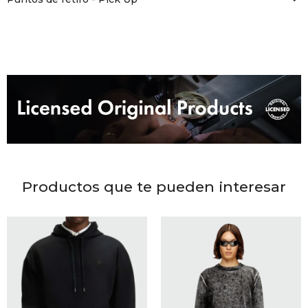
DR. VR
RAG &
MAISO
THEOR
BOTTE
Productos que te pueden interesar
BAO B