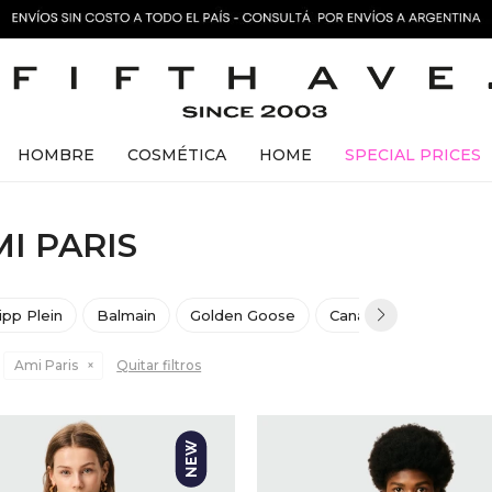
HOMBRE
COSMÉTICA
HOME
SPECIAL PRICES
I PARIS
lipp Plein
Balmain
Golden Goose
Canada Goose
He
Ami Paris
Quitar filtros