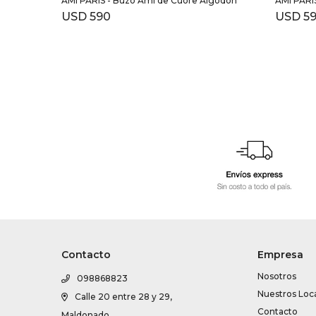
AMI PARIS - Buzo Ami de Cuore Algodón
AMI PARI
USD
590
USD
5
Contacto
Empresa
Nosotros
098868823
Nuestros Loc
Calle 20 entre 28 y 29,
Contacto
Maldonado