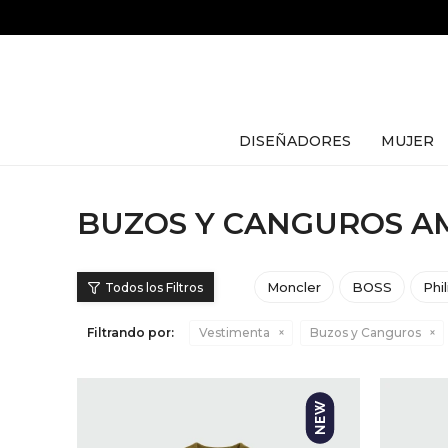
DISEÑADORES
MUJER
BUZOS Y CANGUROS AM
Moncler
BOSS
Phi
Filtrando por:
Vestimenta
Buzos y Canguros