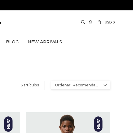
USD
0
BLOG
NEW ARRIVALS
rno
DIESEL
6 artículos
Ami Paris
Recomendados