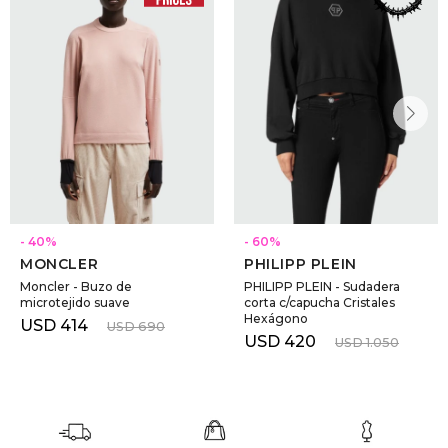
40
60
MONCLER
PHILIPP PLEIN
Moncler - Buzo de
PHILIPP PLEIN - Sudadera
microtejido suave
corta c/capucha Cristales
Hexágono
USD
414
USD
690
USD
420
USD
1.050