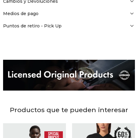
DR. VR
Cambios y Devoluciones
Medios de pago
RAG &
Puntos de retiro - Pick Up
MAISO
THEOR
BOTTE
BAO B
Productos que te pueden interesar