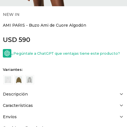
GOLDE
Trajes 
NEW ARRIVALS
NEW IN
Shorts
CANAD
AMI PARIS - Buzo Ami de Cuore Algodón
USD
590
HERN
¿Pegúntale a ChatGPT que ventajas tiene este producto?
VALMO
Variantes:
DIESEL
AMI PA
Descripción
Características
MILLER
Envíos