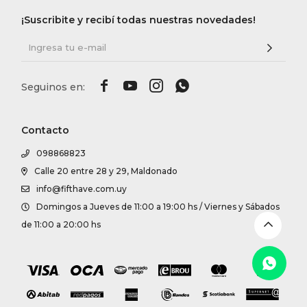
DR. VR
¡Suscribite y recibí todas nuestras novedades!
RAG &
MAISO




THEOR
Contacto
098868823
BOTTE
Calle 20 entre 28 y 29, Maldonado
info@fifthave.com.uy
Domingos a Jueves de 11:00 a 19:00 hs / Viernes y Sábados
BAO B
de 11:00 a 20:00 hs