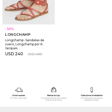
GOLDE
Trajes 
NEW ARRIVALS
Shorts
CANAD
SELECCIONAR TALLE
50
LONGCHAMP
HERN
Longchamp -Sandalias de
cuero, Longchamp por K.
Jacques
VALMO
USD
240
USD
480
DIESEL
AMI PA
MILLER