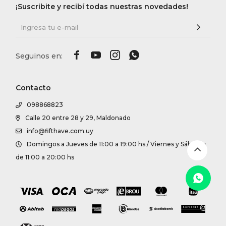
DR. VR
¡Suscribite y recibí todas nuestras novedades!
RAG &




MAISO
Contacto
THEOR
098868823
Calle 20 entre 28 y 29, Maldonado
BOTTE
info@fifthave.com.uy
Domingos a Jueves de 11:00 a 19:00 hs / Viernes y Sábados
BAO B
de 11:00 a 20:00 hs