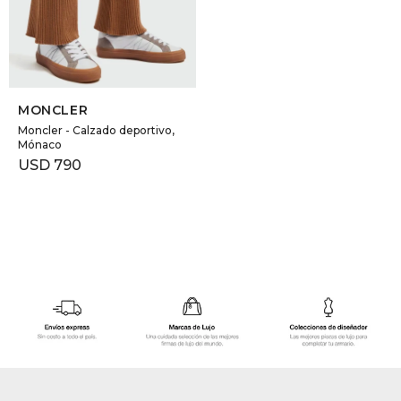
GOLDE
Trajes 
NEW ARRIVALS
Shorts
CANAD
SELECCIONAR TALLE
MONCLER
HERN
Moncler - Calzado deportivo,
Mónaco
USD
790
VALMO
DIESEL
AMI PA
MILLER