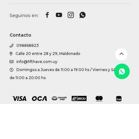
DR. VR




RAG &
Contacto
MAISO
098868823
Calle 20 entre 28 y 29, Maldonado
THEOR
info@fifthave.com.uy
Domingos a Jueves de 11:00 a 19:00 hs / Viernes y Sábados
BOTTE
de 11:00 a 20:00 hs
BAO B