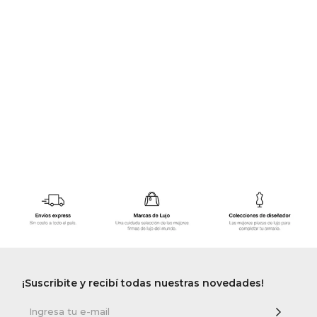
GOLDE
Trajes 
NEW ARRIVALS
Shorts
CANAD
HERN
VALMO
DIESEL
AMI PA
MILLER
¡Suscribite y recibí todas nuestras novedades!