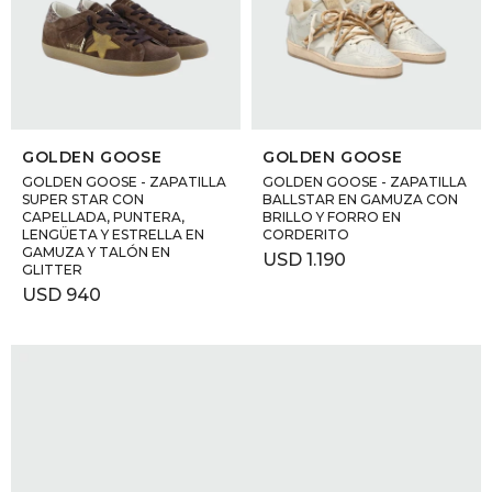
GOLDE
Trajes 
NEW ARRIVALS
Shorts
CANAD
SELECCIONAR TALLE
SELECCIONAR TALLE
HERN
GOLDEN GOOSE
GOLDEN GOOSE
GOLDEN GOOSE - ZAPATILLA
GOLDEN GOOSE - ZAPATILLA
SUPER STAR CON
BALLSTAR EN GAMUZA CON
CAPELLADA, PUNTERA,
BRILLO Y FORRO EN
VALMO
LENGÜETA Y ESTRELLA EN
CORDERITO
GAMUZA Y TALÓN EN
USD
1.190
GLITTER
DIESEL
USD
940
AMI PA
MILLER