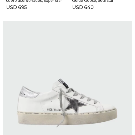
cuero acordonados, Super star
Golde Goose, Soul star
USD
695
USD
640