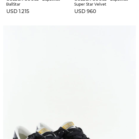
BallStar
Super Star Velvet
USD
1.215
USD
960