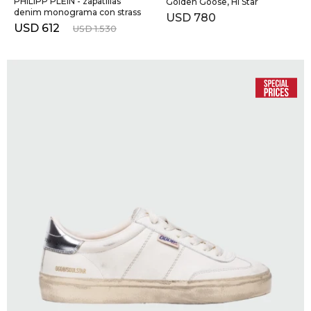
PHILIPP PLEIN - zapatillas
Golden Goose, Hi Star
denim monograma con strass
USD
780
USD
612
USD
1.530