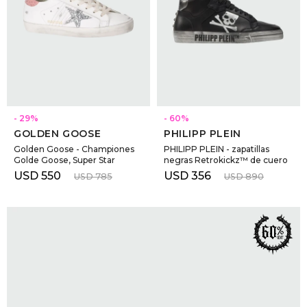
SELECCIONAR TALLE
SELECCIONAR TALLE
29
60
GOLDEN GOOSE
PHILIPP PLEIN
Golden Goose - Championes
PHILIPP PLEIN - zapatillas
Golde Goose, Super Star
negras Retrokickz™ de cuero
USD
550
USD
356
USD
785
USD
890