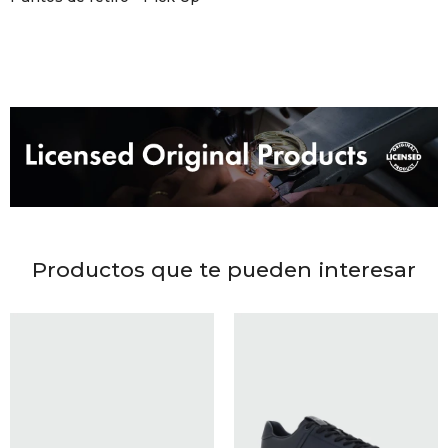
DR. VR
RAG &
MAISO
THEOR
BOTTE
Productos que te pueden interesar
BAO B