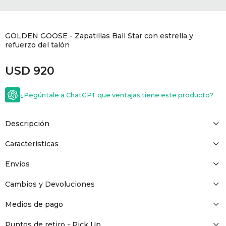
GOLDE
Trajes 
NEW ARRIVALS
GOLDEN GOOSE - Zapatillas Ball Star con estrella y
Shorts
CANAD
refuerzo del talón
USD
920
HERN
¿Pegúntale a ChatGPT que ventajas tiene este producto?
VALMO
Descripción
DIESEL
Características
AMI PA
Envíos
Cambios y Devoluciones
MILLER
Medios de pago
Puntos de retiro - Pick Up