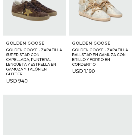
GOLDE
Trajes 
NEW ARRIVALS
Shorts
CANAD
SELECCIONAR TALLE
SELECCIONAR TALLE
HERN
GOLDEN GOOSE
GOLDEN GOOSE
GOLDEN GOOSE - ZAPATILLA
GOLDEN GOOSE - ZAPATILLA
SUPER STAR CON
BALLSTAR EN GAMUZA CON
CAPELLADA, PUNTERA,
BRILLO Y FORRO EN
VALMO
LENGÜETA Y ESTRELLA EN
CORDERITO
GAMUZA Y TALÓN EN
USD
1.190
GLITTER
DIESEL
USD
940
AMI PA
MILLER