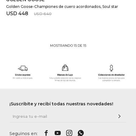
Golden Goose-Championes de cuero acordonados, Soul star
USD
448
USD
640
MOSTRANDO
15
DE
15
¡Suscribite y recibí todas nuestras novedades!



