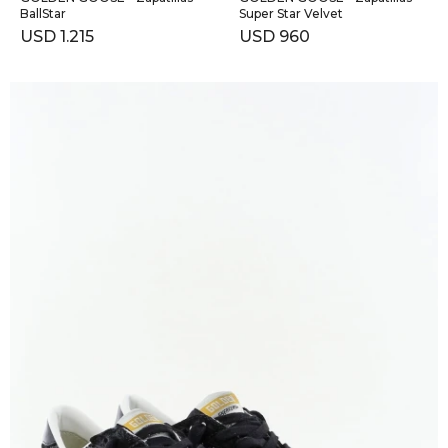
BallStar
Super Star Velvet
USD
1.215
USD
960