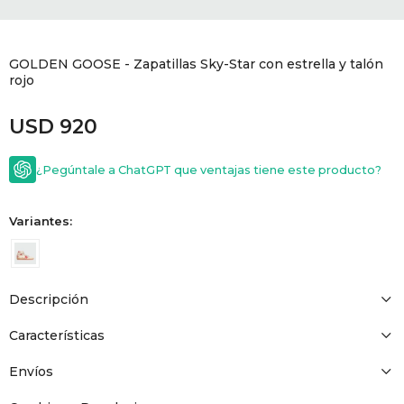
GOLDE
Trajes 
NEW ARRIVALS
GOLDEN GOOSE - Zapatillas Sky-Star con estrella y talón
Shorts
CANAD
rojo
USD
920
HERN
¿Pegúntale a ChatGPT que ventajas tiene este producto?
VALMO
Variantes:
DIESEL
AMI PA
Descripción
Características
MILLER
Envíos