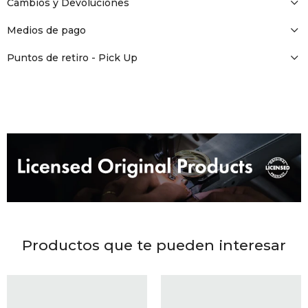
DR. VR
Cambios y Devoluciones
Medios de pago
RAG &
Puntos de retiro - Pick Up
MAISO
THEOR
BOTTE
BAO B
Productos que te pueden interesar