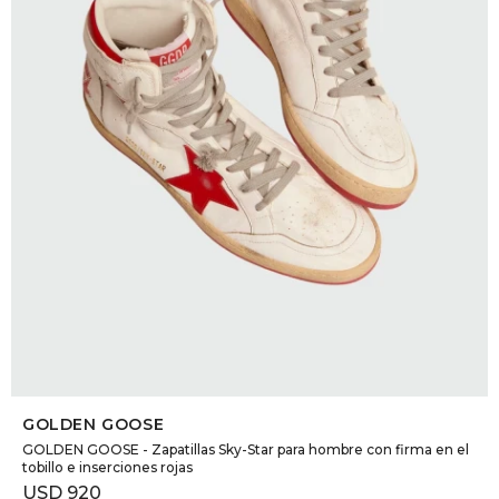
DR. VR
RAG &
MAISO
THEOR
BOTTE
BAO B
SELECCIONAR TALLE
GOLDEN GOOSE
GOLDEN GOOSE - Zapatillas Sky-Star para hombre con firma en el
tobillo e inserciones rojas
USD
920