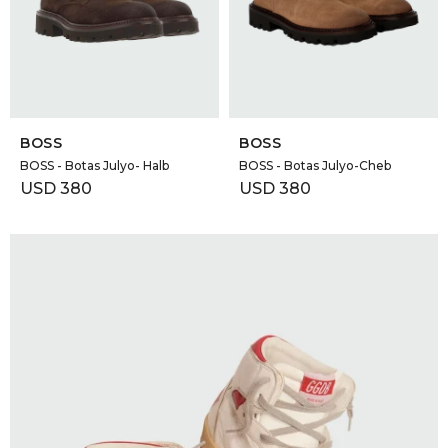
GOLDE
Trajes 
NEW ARRIVALS
Shorts
CANAD
SELECCIONAR TALLE
SELECCIONAR TALLE
HERN
BOSS
BOSS
BOSS - Botas Julyo- Halb
BOSS - Botas Julyo-Cheb
USD
380
USD
380
VALMO
DIESEL
AMI PA
MILLER