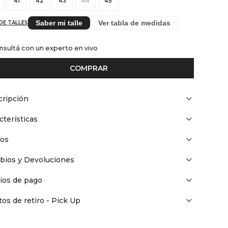
41
42
43
44
45
Saber mi talle
Ver tabla de medidas
DE TALLES
nsultá con un experto en vivo
COMPRAR
ripción
cterísticas
íos
bios y Devoluciones
ios de pago
os de retiro - Pick Up