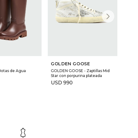
GOLDEN GOOSE
GOL
otas de Agua
GOLDEN GOOSE - Zaptillas Mid
GOLD
Star con porpurina plateada
Star d
lamin
USD
990
USD