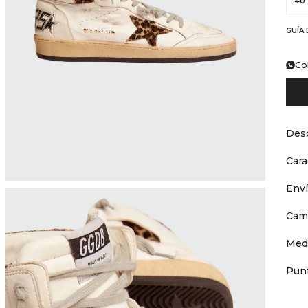
40
GUÍA 
Co
Desc
Cara
Env
Cam
Med
Punt