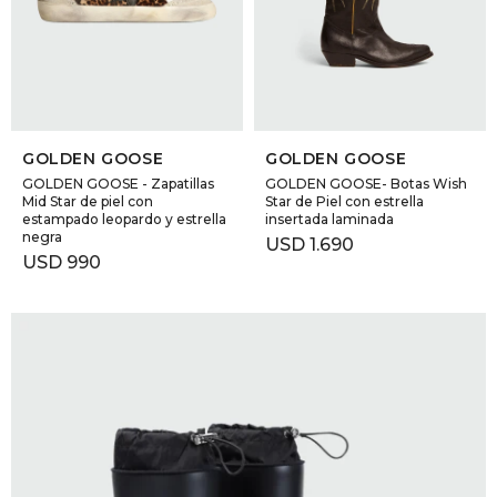
GOLDE
Trajes 
NEW ARRIVALS
Shorts
CANAD
SELECCIONAR TALLE
SELECCIONAR TALLE
HERN
GOLDEN GOOSE
GOLDEN GOOSE
GOLDEN GOOSE - Zapatillas
GOLDEN GOOSE- Botas Wish
Mid Star de piel con
Star de Piel con estrella
estampado leopardo y estrella
insertada laminada
VALMO
negra
USD
1.690
USD
990
DIESEL
AMI PA
MILLER