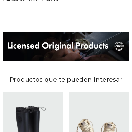
DR. VR
RAG &
MAISO
THEOR
BOTTE
Productos que te pueden interesar
BAO B