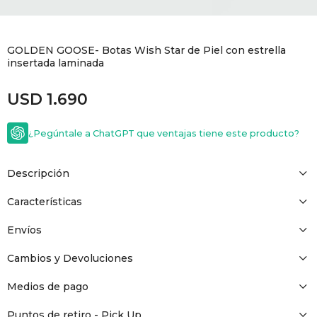
GOLDE
Trajes 
NEW ARRIVALS
GOLDEN GOOSE- Botas Wish Star de Piel con estrella
Shorts
CANAD
insertada laminada
USD
1.690
HERN
¿Pegúntale a ChatGPT que ventajas tiene este producto?
VALMO
Descripción
DIESEL
Características
AMI PA
Envíos
Cambios y Devoluciones
MILLER
Medios de pago
Puntos de retiro - Pick Up