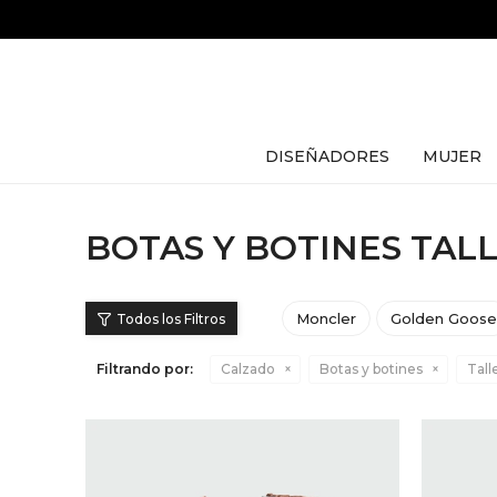
DISEÑADORES
MUJER
BOTAS Y BOTINES TALL
Moncler
Golden Goos
Filtrando por:
Calzado
Botas y botines
Tall