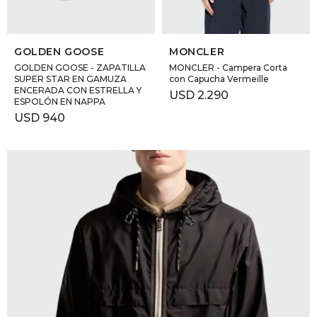
GOLDE
Trajes 
SELECCIONAR TALLE
SELECCIONAR TALLE
NEW ARRIVALS
GOLDEN GOOSE
MONCLER
Shorts
CANAD
GOLDEN GOOSE - ZAPATILLA
MONCLER - Campera Corta
SUPER STAR EN GAMUZA
con Capucha Vermeille
ENCERADA CON ESTRELLA Y
USD
2.290
HERN
ESPOLÓN EN NAPPA
USD
940
VALMO
DIESEL
AMI PA
MILLER