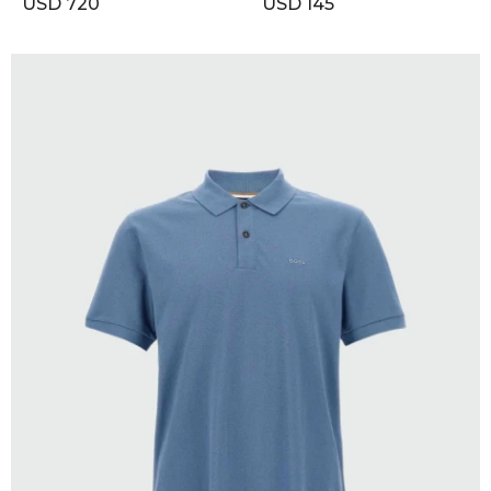
USD
720
USD
145