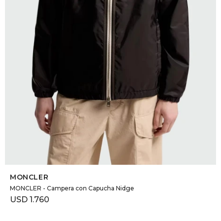
DR. VR
RAG &
MAISO
THEOR
BOTTE
BAO B
SELECCIONAR TALLE
MONCLER
MONCLER - Campera con Capucha Nidge
USD
1.760