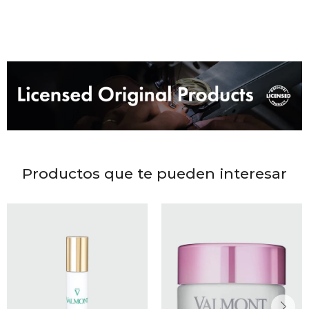
DR. VR
RAG &
MAISO
THEOR
BOTTE
Productos que te pueden interesar
BAO B