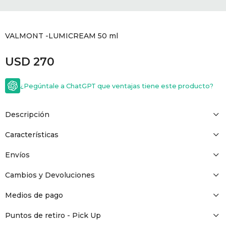
GOLDE
Trajes 
NEW ARRIVALS
VALMONT -LUMICREAM 50 ml
Shorts
CANAD
USD
270
HERN
¿Pegúntale a ChatGPT que ventajas tiene este producto?
VALMO
Descripción
DIESEL
Características
Envíos
AMI PA
Cambios y Devoluciones
MILLER
Medios de pago
Puntos de retiro - Pick Up