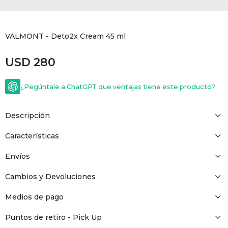
GOLDE
Trajes 
NEW ARRIVALS
VALMONT - Deto2x Cream 45 ml
Shorts
CANAD
USD
280
HERN
¿Pegúntale a ChatGPT que ventajas tiene este producto?
VALMO
Descripción
DIESEL
Características
Envíos
AMI PA
Cambios y Devoluciones
MILLER
Medios de pago
Puntos de retiro - Pick Up