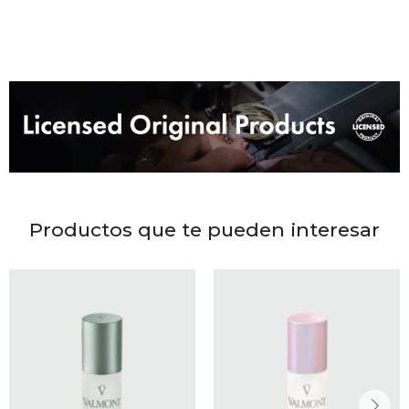
DR. VR
RAG &
MAISO
THEOR
BOTTE
Productos que te pueden interesar
BAO B