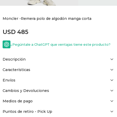
GOLDE
Trajes 
NEW ARRIVALS
Moncler -Remera polo de algodón manga corta
Shorts
CANAD
USD
485
HERN
¿Pegúntale a ChatGPT que ventajas tiene este producto?
VALMO
Descripción
DIESEL
Características
Envíos
AMI PA
Cambios y Devoluciones
MILLER
Medios de pago
Puntos de retiro - Pick Up