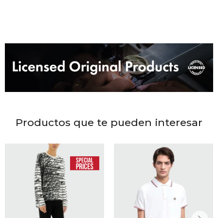
DR. VR
RAG &
MAISO
THEOR
BOTTE
Productos que te pueden interesar
BAO B