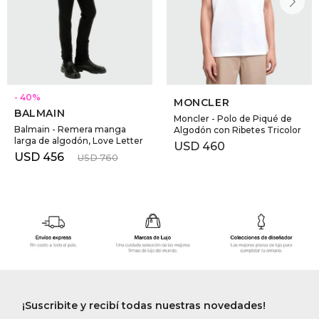
40
MONCLER
BALMAIN
Moncler - Polo de Piqué de
Balmain - Remera manga
Algodón con Ribetes Tricolor
larga de algodón, Love Letter
USD
460
USD
456
USD
760
¡Suscribite y recibí todas nuestras novedades!