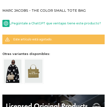
GOLDE
Trajes 
MARC JACOBS - THE COLOR SMALL TOTE BAG
NEW ARRIVALS
Shorts
CANAD
¿Pegúntale a ChatGPT que ventajas tiene este producto?
HERN
Este artículo está agotado.
VALMO
Otras variantes disponibles:
DIESEL
AMI PA
MILLER