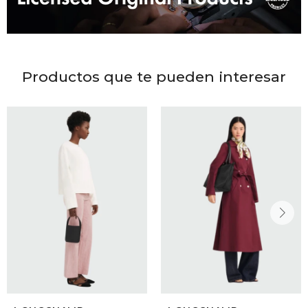
DR. VR
RAG &
Productos que te pueden interesar
MAISO
THEOR
BOTTE
BAO B