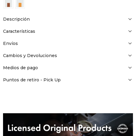
DR. VR
RAG &
Descripción
Características
MAISO
Envíos
THEOR
Cambios y Devoluciones
Medios de pago
BOTTE
Puntos de retiro - Pick Up
BAO B