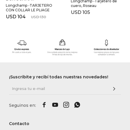
Longchamp -Tarjetero de
Longchamp -TARJETERO
cuero, Roseau
CON COLLAR LE PLIAGE
USD
105
USD
104
USD
130
¡Suscribite y recibí todas nuestras novedades!




Contacto