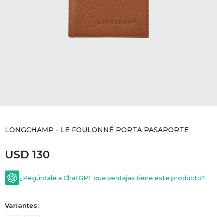
GOLDE
Trajes 
NEW ARRIVALS
Shorts
CANAD
HERN
VALMO
DIESEL
LONGCHAMP - LE FOULONNÉ PORTA PASAPORTE
USD
130
AMI PA
¿Pegúntale a ChatGPT que ventajas tiene este producto?
MILLER
Variantes: