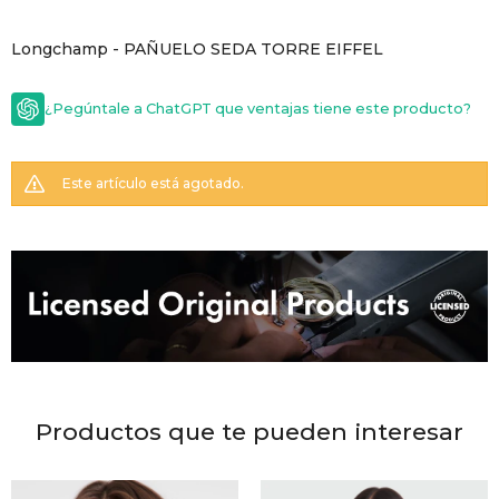
GOLDE
Trajes 
Longchamp - PAÑUELO SEDA TORRE EIFFEL
NEW ARRIVALS
Shorts
CANAD
¿Pegúntale a ChatGPT que ventajas tiene este producto?
HERN
Este artículo está agotado.
VALMO
DIESEL
AMI PA
Productos que te pueden interesar
MILLER