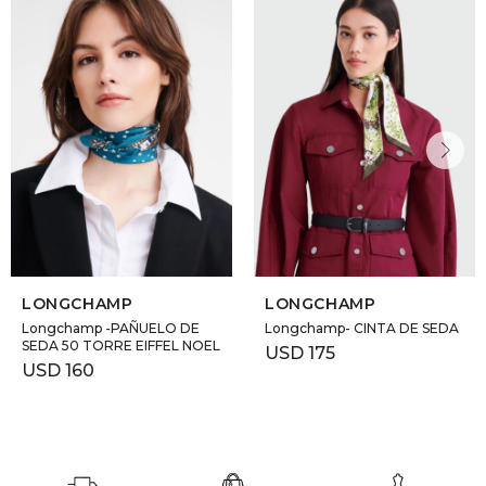
DR. VR
RAG &
MAISO
THEOR
BOTTE
LONGCHAMP
LONGCHAMP
BAO B
Longchamp -PAÑUELO DE
Longchamp- CINTA DE SEDA
SEDA 50 TORRE EIFFEL NOEL
USD
175
USD
160