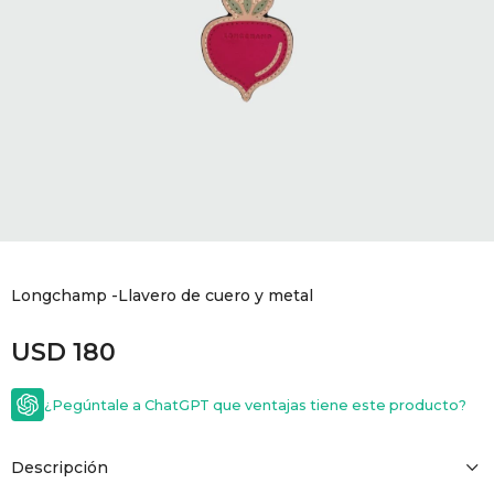
GOLDE
Trajes 
NEW ARRIVALS
Shorts
CANAD
HERN
VALMO
DIESEL
Longchamp -Llavero de cuero y metal
USD
180
AMI PA
¿Pegúntale a ChatGPT que ventajas tiene este producto?
MILLER
Descripción