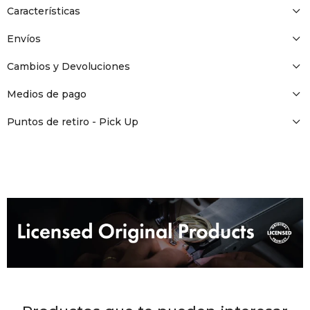
DR. VR
Características
Envíos
RAG &
Cambios y Devoluciones
MAISO
Medios de pago
Puntos de retiro - Pick Up
THEOR
BOTTE
BAO B