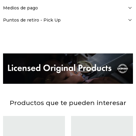
DR. VR
Medios de pago
RAG &
Puntos de retiro - Pick Up
MAISO
THEOR
BOTTE
BAO B
Productos que te pueden interesar