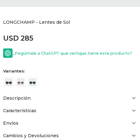
GOLDE
Trajes 
NEW ARRIVALS
LONGCHAMP - Lentes de Sol
Shorts
CANAD
USD
285
HERN
¿Pegúntale a ChatGPT que ventajas tiene este producto?
VALMO
Variantes:
DIESEL
Descripción
AMI PA
Características
MILLER
Envíos
Cambios y Devoluciones