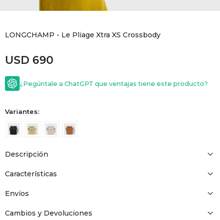
GOLDE
Trajes 
NEW ARRIVALS
LONGCHAMP - Le Pliage Xtra XS Crossbody
Shorts
CANAD
USD
690
HERN
¿Pegúntale a ChatGPT que ventajas tiene este producto?
VALMO
Variantes:
DIESEL
Descripción
AMI PA
Características
MILLER
Envíos
Cambios y Devoluciones