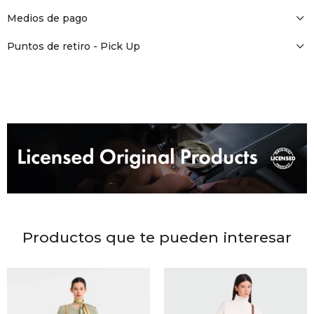
DR. VR
Medios de pago
RAG &
Puntos de retiro - Pick Up
MAISO
THEOR
BOTTE
BAO B
Productos que te pueden interesar