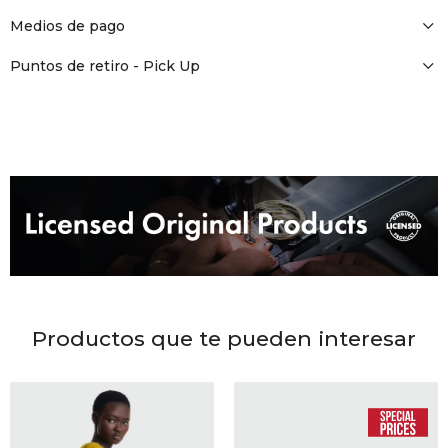
DR. VR
Medios de pago
RAG &
Puntos de retiro - Pick Up
MAISO
THEOR
BOTTE
BAO B
Productos que te pueden interesar