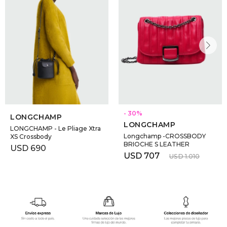
30
LONGCHAMP
LONGCHAMP
LONGCHAMP - Le Pliage Xtra
Longchamp -CROSSBODY
XS Crossbody
BRIOCHE S LEATHER
USD
690
USD
707
USD
1.010