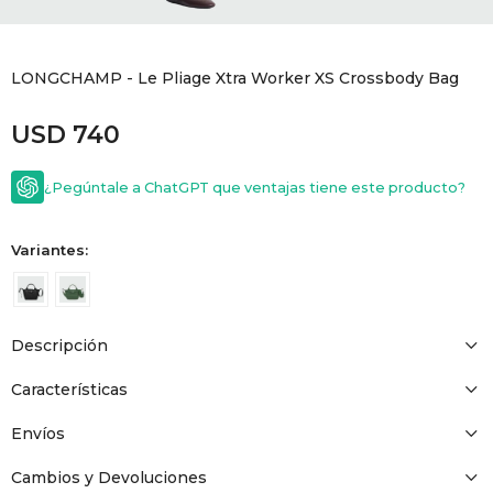
GOLDE
Trajes 
NEW ARRIVALS
LONGCHAMP - Le Pliage Xtra Worker XS Crossbody Bag
Shorts
CANAD
USD
740
HERN
¿Pegúntale a ChatGPT que ventajas tiene este producto?
VALMO
Variantes:
DIESEL
Descripción
AMI PA
Características
MILLER
Envíos
Cambios y Devoluciones