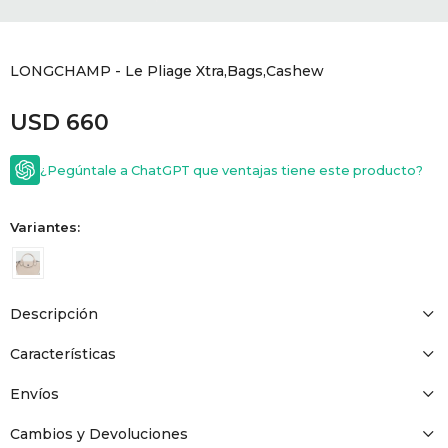
GOLDE
Trajes 
NEW ARRIVALS
LONGCHAMP - Le Pliage Xtra,Bags,Cashew
Shorts
CANAD
USD
660
HERN
¿Pegúntale a ChatGPT que ventajas tiene este producto?
VALMO
Variantes:
DIESEL
Descripción
AMI PA
Características
MILLER
Envíos
Cambios y Devoluciones