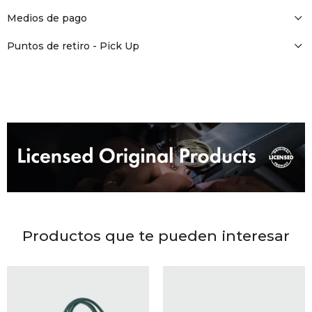
DR. VR
Medios de pago
RAG &
Puntos de retiro - Pick Up
MAISO
THEOR
BOTTE
BAO B
Productos que te pueden interesar