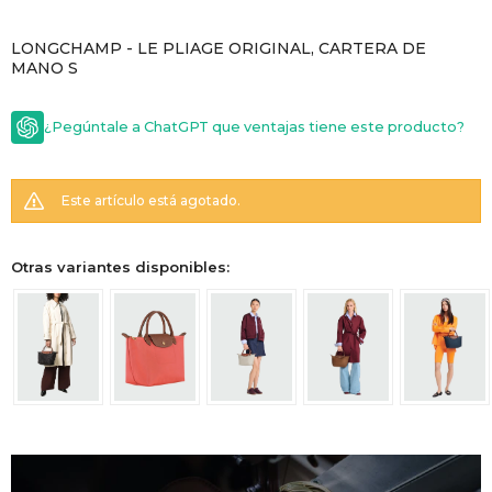
GOLDE
Trajes 
LONGCHAMP - LE PLIAGE ORIGINAL, CARTERA DE
NEW ARRIVALS
MANO S
Shorts
CANAD
¿Pegúntale a ChatGPT que ventajas tiene este producto?
HERN
Este artículo está agotado.
VALMO
Otras variantes disponibles:
DIESEL
AMI PA
MILLER