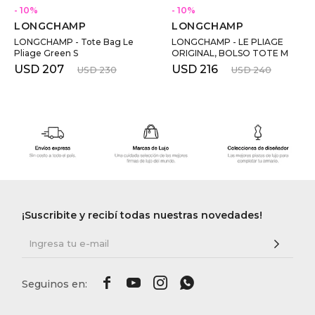
10
10
LONGCHAMP
LONGCHAMP
LONGCHAMP - Tote Bag Le
LONGCHAMP - LE PLIAGE
Pliage Green S
ORIGINAL, BOLSO TOTE M
USD
207
USD
216
USD
230
USD
240
¡Suscribite y recibí todas nuestras novedades!



