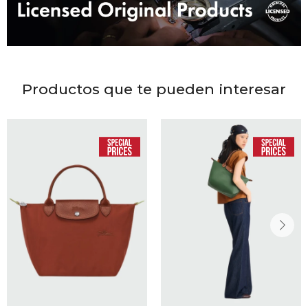
DR. VR
RAG &
MAISO
Productos que te pueden interesar
THEOR
BOTTE
BAO B