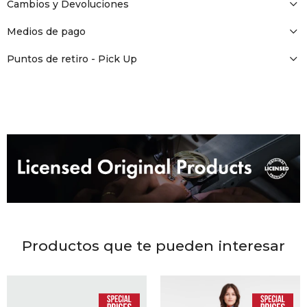
DR. VR
Cambios y Devoluciones
Medios de pago
RAG &
Puntos de retiro - Pick Up
MAISO
THEOR
BOTTE
BAO B
Productos que te pueden interesar