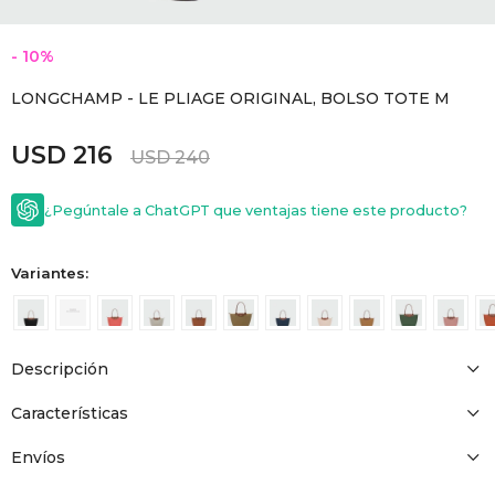
GOLDE
Trajes 
NEW ARRIVALS
10
Shorts
CANAD
LONGCHAMP - LE PLIAGE ORIGINAL, BOLSO TOTE M
USD
216
HERN
USD
240
¿Pegúntale a ChatGPT que ventajas tiene este producto?
VALMO
Variantes:
DIESEL
AMI PA
Descripción
Características
MILLER
Envíos