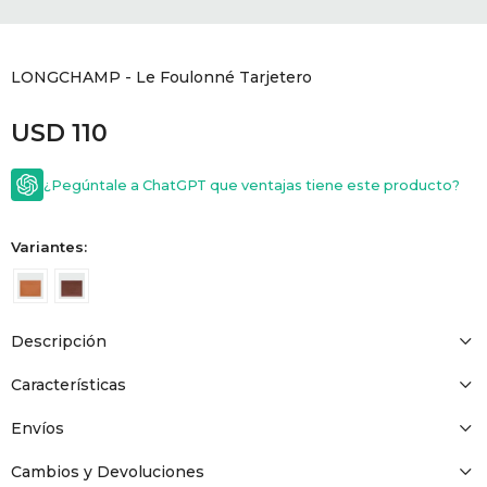
GOLDE
Trajes 
NEW ARRIVALS
LONGCHAMP - Le Foulonné Tarjetero
Shorts
CANAD
USD
110
HERN
¿Pegúntale a ChatGPT que ventajas tiene este producto?
VALMO
Variantes:
DIESEL
Descripción
AMI PA
Características
MILLER
Envíos
Cambios y Devoluciones