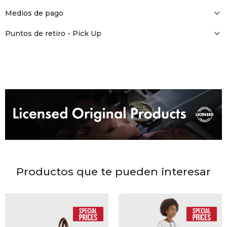
DR. VR
Medios de pago
RAG &
Puntos de retiro - Pick Up
MAISO
THEOR
BOTTE
BAO B
Productos que te pueden interesar