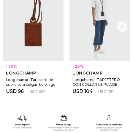
20
20
LONGCHAMP
LONGCHAMP
Longchamp -Tarjetero de
Longchamp -TARJETERO
cuero para colgar, Le pliage
CON COLLAR LE PLIAGE
USD
96
USD
104
USD
120
USD
130