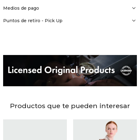
DR. VR
Medios de pago
RAG &
Puntos de retiro - Pick Up
MAISO
THEOR
BOTTE
BAO B
Productos que te pueden interesar