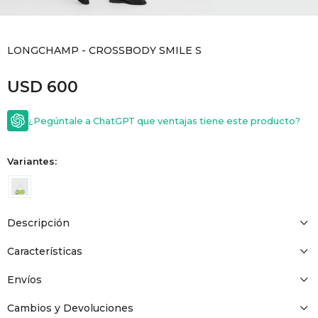
GOLDE
Trajes 
NEW ARRIVALS
LONGCHAMP - CROSSBODY SMILE S
Shorts
CANAD
USD
600
HERN
¿Pegúntale a ChatGPT que ventajas tiene este producto?
VALMO
Variantes:
DIESEL
Descripción
AMI PA
Características
MILLER
Envíos
Cambios y Devoluciones