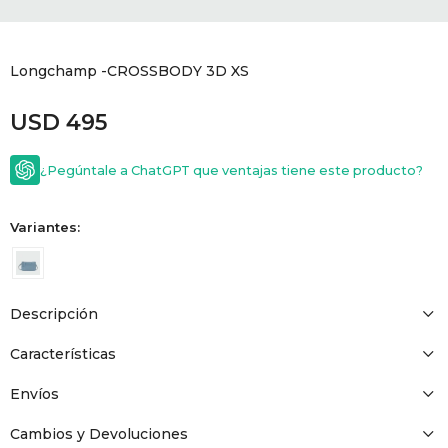
GOLDE
Trajes 
NEW ARRIVALS
Longchamp -CROSSBODY 3D XS
Shorts
CANAD
USD
495
HERN
¿Pegúntale a ChatGPT que ventajas tiene este producto?
VALMO
Variantes:
DIESEL
Descripción
AMI PA
Características
MILLER
Envíos
Cambios y Devoluciones