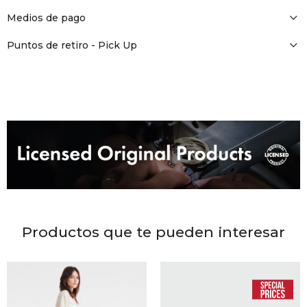
DR. VR
Medios de pago
RAG &
Puntos de retiro - Pick Up
MAISO
THEOR
BOTTE
BAO B
Productos que te pueden interesar